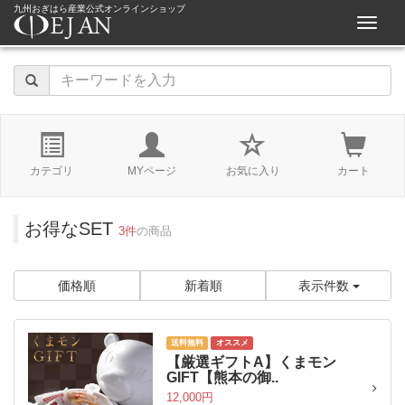
九州おぎはら産業公式オンラインショップ
navigat
カテゴリ
MYページ
お気に入り
カート
お得なSET
3件
の商品
価格順
新着順
表示件数
送料無料
オススメ
【厳選ギフトA】くまモン
GIFT【熊本の御..
12,000円