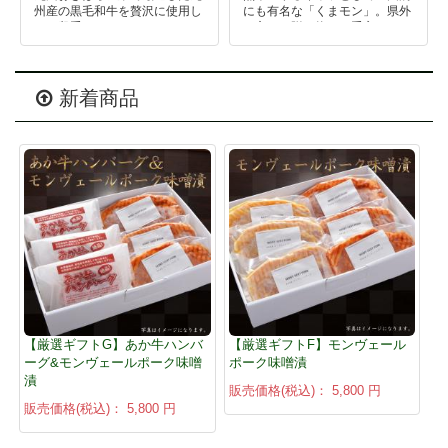
州産の黒毛和牛を贅沢に使用し
にも有名な「くまモン」。県外
た三段重。
の方への贈り物にも重宝されて
特別な日のごちそうやお世話に
います。
なった方への贈り物へいかがで
贈られた方にも大変満足してい
しょうか?
ただき、素敵なプレゼントにな
ったというお声も頂いておりま
新着商品
す。
【厳選ギフトG】あか牛ハンバ
【厳選ギフトF】モンヴェール
ーグ&モンヴェールポーク味噌
ポーク味噌漬
漬
販売価格(税込)：
5,800 円
販売価格(税込)：
5,800 円