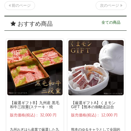
次のページ
前のページ
おすすめ商品
全ての商品
【厳選ギフトB】九州産 黒毛
【厳選ギフトA】くまモン
和牛三段重(ステーキ・焼
GIFT【熊本の御馳走詰合
肉・すき焼き)
せ】
販売価格(税込)：
32,000 円
販売価格(税込)：
12,000 円
九州おぎはら産業で厳選した九
熊本のゆるキャラとして全国的