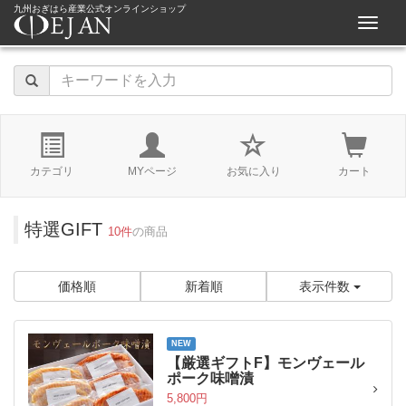
九州おぎはら産業公式オンラインショップ
navigat
カテゴリ
MYページ
お気に入り
カート
特選GIFT
10件
の商品
価格順
新着順
表示件数
NEW
【厳選ギフトF】モンヴェール
ポーク味噌漬
5,800円