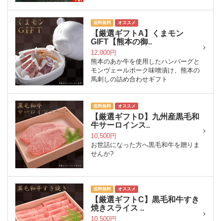
送料無料
オススメ
【厳選ギフトA】くまモン
GIFT【熊本の御..
12,000円
熊本のあか牛を使用したハンバーグと
モンヴェールポーク味噌漬け、熊本の
馬刺しの詰め合わせギフト
送料無料
オススメ
【厳選ギフトD】九州産黒毛和
牛サーロインス..
10,500円
お世話になった方へ黒毛和牛を贈りま
せんか?
送料無料
オススメ
【厳選ギフトC】黒毛和牛すき
焼きスライス ..
10,500円