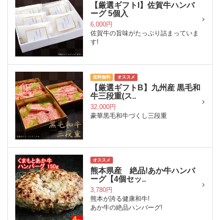
【厳選ギフトI】佐賀牛ハンバ
ーグ 5個入
6,000円
佐賀牛の旨味がたっぷり詰まっていま
す!
送料無料
オススメ
【厳選ギフトB】九州産 黒毛和
牛三段重(ス..
32,000円
豪華黒毛和牛づくし三段重
オススメ
熊本県産 絶品!あか牛ハンバ
ーグ【4個セッ..
3,780円
熊本が誇る健康和牛!
あか牛の絶品ハンバーグ!