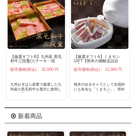
【厳選ギフトB】九州産 黒毛
【厳選ギフトA】くまモン
和牛三段重(ステーキ・焼
GIFT【熊本の御馳走詰合
肉・すき焼き)
せ】
販売価格(税込)：
32,000 円
販売価格(税込)：
12,000 円
九州おぎはら産業で厳選した九
熊本のゆるキャラとして全国的
州産の黒毛和牛を贅沢に使用し
にも有名な「くまモン」。県外
た三段重。
の方への贈り物にも重宝されて
特別な日のごちそうやお世話に
います。
なった方への贈り物へいかがで
贈られた方にも大変満足してい
しょうか?
ただき、素敵なプレゼントにな
ったというお声も頂いておりま
新着商品
す。