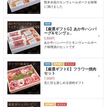
熊本水俣のモンヴェールポークを味噌
に漬けました
NEW
【厳選ギフトG】あか牛ハンバ
ーグ&モンヴェ..
5,800円
あか牛ハンバーグとモンヴェールポー
ク味噌漬のセットです
NEW
送料無料
オススメ
【厳選ギフトE】フラワー焼肉
セット
7,000円
見た目も楽しめる焼肉ギフト
送料無料
オススメ