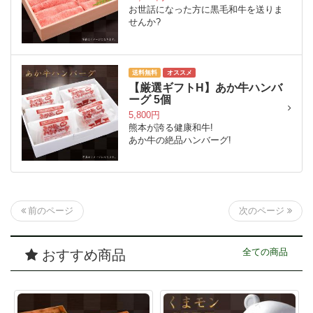
お世話になった方に黒毛和牛を送りま
せんか?
送料無料
オススメ
【厳選ギフトH】あか牛ハンバ
ーグ 5個
5,800円
熊本が誇る健康和牛!
あか牛の絶品ハンバーグ!
次のページ
前のページ
おすすめ商品
全ての商品